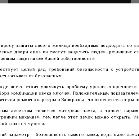
опросу защиты своего жилища необходимо подходить со вс
езные двери едва ли смогут защитить людей, решивших сэк
тоящим защитником Вашей собственности.
ествует целый ряд требований безопасности к устройств
жет называться безопасным.
жде всего стоит упомянуть проблему уровня секретности.
бора комбинаций замка ключей. Положительным показателем
затеяли ремонт квартиры в Запорожье, то отнеситесь серьезн
рым аспектом является материал замка, а точнее парам
тренний механизм, тем легче этот замок можно открыть. И
ной ключ от чужого.
тий параметр – безопасность самого замка, ведь даже самы