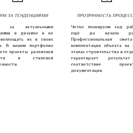
ИМ ЗА ТЕНДЕНЦИЯМИ
ПРОЗРАЧНОСТЬ ПРОЦЕС
м за актуальными
Четко планируем ход ра
циями в дизайне и не
ещё до начала раб
 воплощать их в своих
Профессиональная сме
ах. В нашем портфолио
комплектация объекта на 
ете проекты различной
этапах строительства и отд
ости и стилевой
гарантирует результа
енности.
соответствие проект
документации.