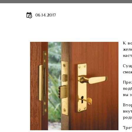
06.14.2017
К в
жел
нас
Сущ
смо
Пре
под
вы 
Вто
вну
род
Тре