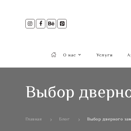
О нас
Услуги
А
Выбор дверно
Главная
Блог
Выбор дверного за