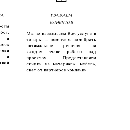
СА
УВАЖАЕМ
КЛИЕНТОВ
боты
от.
Мы не навязываем Вам услуги и
та и
товары, а помогаем подобрать
всех
оптимальное решение на
елки
каждом этапе работы над
т и
проектом. Предоставляем
ной
скидки на материалы, мебель,
свет от партнеров компании.