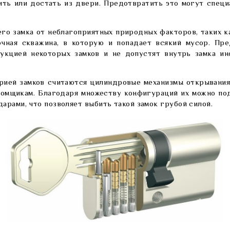
ить или достать из двери. Предотвратить это могут специ
о замка от неблагоприятных природных факторов, таких ка
очная скважина, в которую и попадает всякий мусор. Пр
рукцией некоторых замков и не допустят внутрь замка и
орией замков считаются цилиндровые механизмы открывания
омщикам. Благодаря множеству конфигураций их можно по
арами, что позволяет выбить такой замок грубой силой.