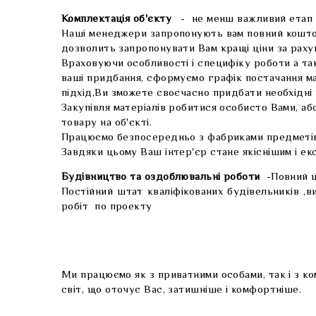
Комплектація об'єкту
- не менш важливий етап в 
Наші менеджери запропонують вам повний кошторис 
дозволить запропонувати Вам кращі ціни за рахуно
Враховуючи особливості і специфіку роботи а тако
ваші придбання, сформуємо графік постачання мат
підхід,Ви зможете своєчасно придбати необхідні
Закупівля матеріалів робитися особисто Вами, а
товару на об'єкті.
Працюємо безпосередньо з фабриками предметів і
Завдяки цьому Ваш інтер'єр стане якіснішим і е
Будівництво та оздоблювальні роботи
-Повний ц
Постійний штат кваліфікованих будівельників 
робіт по проекту
Ми працюємо як з приватними особами, так і з ко
світ, що оточує Вас, затишніше і комфортніше.