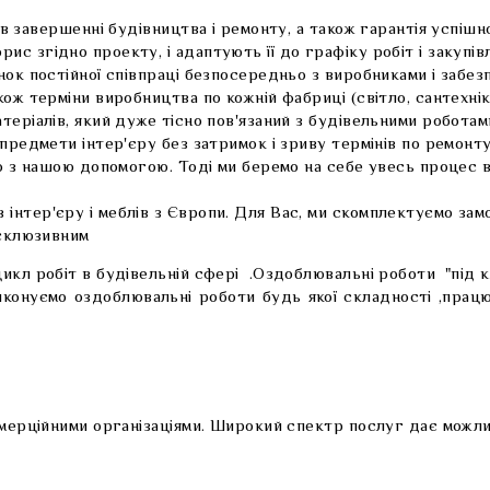
завершенні будівництва і ремонту, а також гарантія успішної
згідно проекту, і адаптують її до графіку робіт і закупівлі
к постійної співпраці безпосередньо з виробниками і забезпеч
ж терміни виробництва по кожній фабриці (світло, сантехніка,
еріалів, який дуже тісно пов'язаний з будівельними роботам
 предмети інтер'єру без затримок і зриву термінів по ремон
бо з нашою допомогою. Тоді ми беремо на себе увесь процес 
нтер'єру і меблів з Європи. Для Вас, ми скомплектуємо замо
ксклюзивним
икл робіт в будівельній сфері .Оздоблювальні роботи "під к
,виконуємо оздоблювальні роботи будь якої складності ,пр
мерційними організаціями. Широкий спектр послуг дає можлив