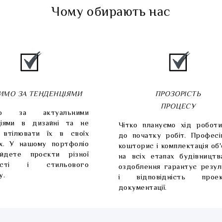
Чому обирають нас
ИМО ЗА ТЕНДЕНЦІЯМИ
ПРОЗОРІСТЬ
ПРОЦЕСУ
мо за актуальними
ціями в дизайні та не
Чітко плануємо хід робот
 втілювати їх в своїх
до початку робіт. Професі
х. У нашому портфоліо
кошторис і комплектація об
йдете проєкти різної
на всіх етапах будівництв
ності і стильового
оздоблення гарантує резул
у.
і відповідність проек
документації.