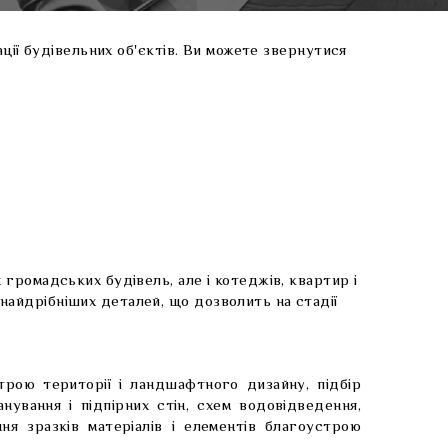
ції будівельних об'єктів. Ви можете звернутися
і
громадських будівель, але і котеджів, квартир і
айдрібніших деталей, що дозволить на стадії
трою території і ландшафтного дизайну, підбір
нування і підпірних стін, схем водовідведення,
ня зразків матеріалів і елементів благоустрою