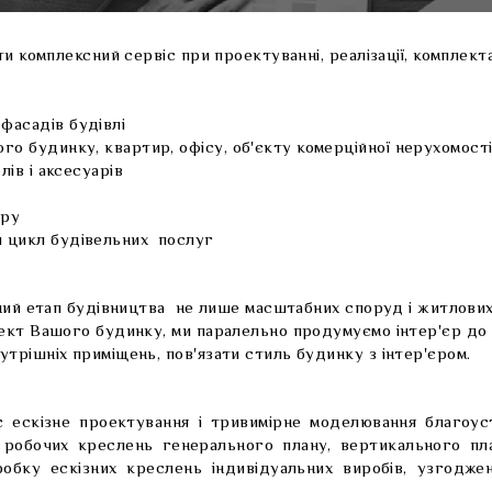
 комплексний сервіс при проектуванні, реалізації, комплекта
фасадів будівлі
го будинку, квартир, офісу, об'єкту комерційної нерухомост
лів і аксесуарів
єру
й цикл будівельних послуг
дний етап будівництва не лише масштабних споруд і житлових 
ект Вашого будинку, ми паралельно продумуємо інтер'єр до н
рішніх приміщень, пов'язати стиль будинку з інтер'єром.
є ескізне проектування і тривимірне моделювання благоус
 робочих креслень генерального плану, вертикального пла
робку ескізних креслень індивідуальних виробів, узгоджен