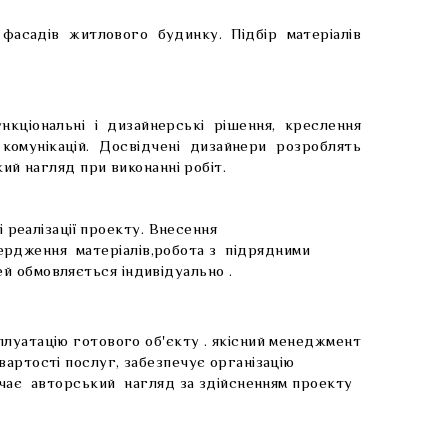
фасадів житлового будинку. Підбір матеріалів
кціональні і дизайнерські рішення, креслення
комунікацій. Досвідчені дизайнери розроблять
кий нагляд при виконанні робіт.
і реалізації проекту. Внесення
атвердження матеріалів,робота з підрядними
чей обмовляється індивідуально .
плуатацію готового об'єкту . якісний менеджмент
вартості послуг, забезпечує організацію
лючає авторський нагляд за здійсненням проекту