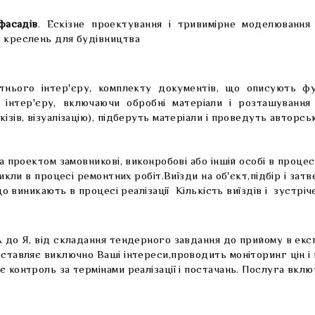
фасадів
. Ескізне проектування і тривимірне моделювання 
х креслень для будівництва
нього інтер'єру, комплекту документів, що описують фун
 інтер'єру, включаючи обробні матеріали і розташування 
ізів, візуалізацію), підберуть матеріали і проведуть авторсь
за проектом замовникові, виконробові або іншій особі в процес
никли в процесі ремонтних робіт.Виїзди на об'єкт,підбір і з
 що виникають в процесі реалізації Кількість виїздів і зустрі
А до Я, від складання тендерного завдання до прийому в екс
ставляє виключно Ваші інтереси,проводить моніторинг цін і 
 контроль за термінами реалізації і постачань. Послуга вк