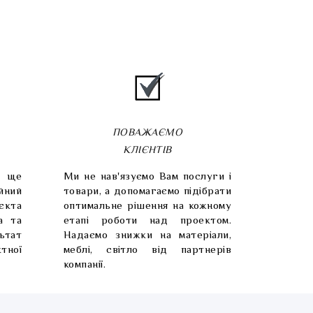
ПОВАЖАЄМО
КЛІЄНТІВ
и ще
Ми не нав'язуємо Вам послуги і
йний
товари, а допомагаємо підібрати
'єкта
оптимальне рішення на кожному
а та
етапі роботи над проектом.
ьтат
Надаємо знижки на матеріали,
тної
меблі, світло від партнерів
компанії.