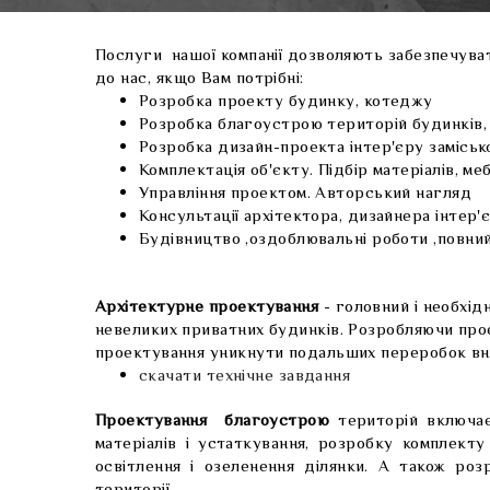
Послуги нашої компанії дозволяють забезпечувати
до нас, якщо Вам потрібні:
Розробка проекту будинку, котеджу
Розробка благоустрою територій будинків, 
Розробка дизайн-проекта інтер'єру замісько
Комплектація об'єкту. Підбір матеріалів, меб
Управління проектом. Авторський нагляд
Консультації архітектора, дизайнера інтер'
Будівництво ,оздоблювальні роботи ,повни
Архітектурне проектування
- головний і необхі
невеликих приватних будинків. Розробляючи про
проектування уникнути подальших переробок внут
скачати технічне завдання
Проектування благоустрою
територій включа
матеріалів і устаткування, розробку комплекту
освітлення і озеленення ділянки. А також роз