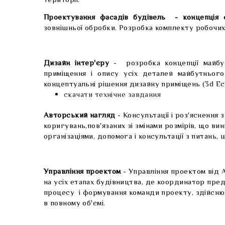
території.
Проектування фасадів будівель - концепція 
зовнішньої обробки. Розробка комплекту робочи
Дизайн інтер'єру
- розробка концепції майбут
приміщення і опису усіх деталей майбутнього
концептуальні рішення дизайну приміщень (3d Еск
скачати технічне завдання
Авторський нагляд
- Консультації і роз'яснення 
коригувань,пов'язаних зі змінами розмірів, що ви
організаціями, допомога і консультації з питань,
Управління проектом
- Управління проектом від 
на усіх етапах будівництва, де координатор пред
процесу і формування команди проекту, здійснює
в повному об'ємі.