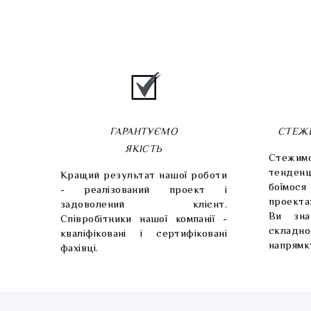
ГАРАНТУЄМО
СТЕЖ
ЯКІСТЬ
Стежи
тенден
Кращий результат нашої роботи
боїмося
- реалізований проект і
проекта
задоволений клієнт.
Ви зна
Співробітники нашої компанії -
склад
кваліфіковані і сертифіковані
напрямк
фахівці.