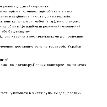
 реалізації дизайн-проекта.
 матеріалів. Комплектація об'єктів з нами
ити надійність і якість усіх матеріалів.
 плитка, шпалери, меблі і т. д.), ми сплануємо
и на об'єкті Це найбільш розумний і економний
ту або будівництву
від спілкування з постачальниками до приймання
влення, доставимо воно на територію України.
люч".
ацюємо по договору.Повний кошторис на початок
ість утілювати в життя будь-які ідеї, роблячи