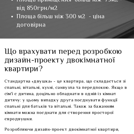
Площа приміщення більш ніж 75м2 -
від 850грн/м2
Площа більш ніж 300 м2 - ціна
договірна
Що врахувати перед розробкою
дизайн-проекту двокімнатної
квартири?
Стандартна «двушка» - це квартира, що складається зі
спальні, вітальні, кухні, санвузла та передпокою. Якщо в
сім'ї є дитина, доцільно обладнати в одній із кімнат
дитячу: у цьому випадку друга поєднувати функції
спальні для батьків та вітальні. Також за бажанням
кімнати можна поєднати для створення просторої
євродвушки.
Розробляючи дизайн-проект двокімнатної квартири,