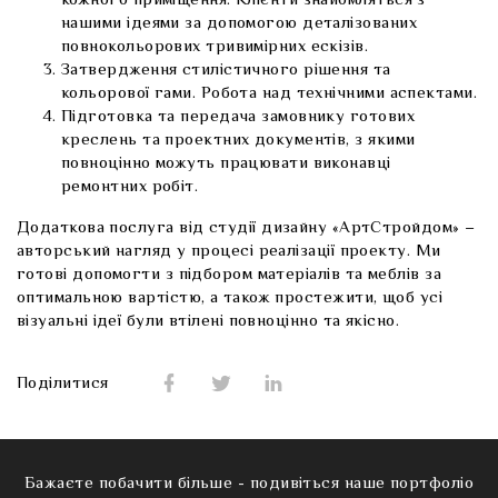
кожного приміщення. Клієнти знайомляться з
нашими ідеями за допомогою деталізованих
повнокольорових тривимірних ескізів.
Затвердження стилістичного рішення та
кольорової гами. Робота над технічними аспектами.
Підготовка та передача замовнику готових
креслень та проектних документів, з якими
повноцінно можуть працювати виконавці
ремонтних робіт.
Додаткова послуга від
студії дизайну «АртСтройдом»
–
авторський нагляд у процесі реалізації проекту. Ми
готові допомогти з підбором матеріалів та меблів за
оптимальною вартістю, а також простежити, щоб усі
візуальні ідеї були втілені повноцінно та якісно.
Поділитися
Бажаєте побачити більше - подивіться наше портфоліо