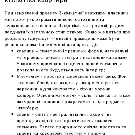
кімнатної квартири
При замовленні проекту 2-кімнатної квартири, власники
житла хочуть отримати цілісне, естетичне та
функціональне рішення. Якщо кімнати прохідні, радимо
поєднати їх загальною стилістикою. Якщо ж йдеться про
роздільну «двушку» — дизайн приміщень може бути
різноплановим. Наведемо кілька прикладів:
класика – симетричні правильні форми, натуральні
матеріали, стримана палітра з пастельними тонами.
У кожному приміщенні є центральний елемент, а
довкола нього будується весь інтер'єр;
Мінімалізм - простір з ідеальною геометрією. Фон
зазвичай білий, для акценту використовується
червоний, а для контрасту - сірий і чорний
кольори. Основні матеріали - скло та метал, а також
натуральні тканини. Прикрасами є самі предмети
інтер'єру;
сканді - світла палітра, чіткі лінії, акцент на
природних відтінках, практичність кожного
елемента. Багато природного світла, простота та
акцент на красивому текстилі – приємні