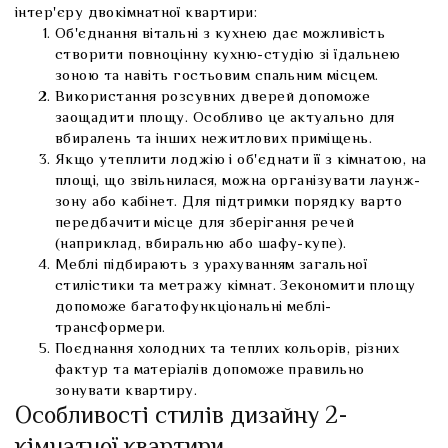
інтер'єру двокімнатної квартири:
Об'єднання вітальні з кухнею дає можливість
створити повноцінну кухню-студію зі їдальнею
зоною та навіть гостьовим спальним місцем.
Використання розсувних дверей допоможе
заощадити площу. Особливо це актуально для
вбиралень та інших нежитлових приміщень.
Якщо утеплити лоджію і об'єднати її з кімнатою, на
площі, що звільнилася, можна організувати лаунж-
зону або кабінет. Для підтримки порядку варто
передбачити місце для зберігання речей
(наприклад, вбиральню або шафу-купе).
Меблі підбирають з урахуванням загальної
стилістики та метражу кімнат. Зекономити площу
допоможе багатофункціональні меблі-
трансформери.
Поєднання холодних та теплих кольорів, різних
фактур та матеріалів допоможе правильно
зонувати квартиру.
Особливості стилів дизайну 2-